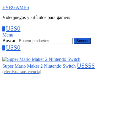
EVRGAMES
Videojuegos y artículos para gamers
U$S
0
0
Menu
Buscar:
Buscar
U$S
0
0
U$S
56
Super Mario Maker 2 Nintendo Switch