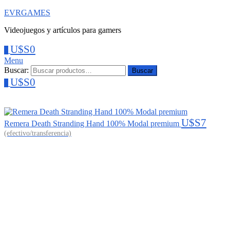
EVRGAMES
Videojuegos y artículos para gamers
U$S
0
0
Menu
Buscar:
Buscar
U$S
0
0
U$S
7
Remera Death Stranding Hand 100% Modal premium