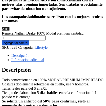
Las prendas de EvRGaMeS® son confeccionadas con las
mejores telas premium importadas. Son tratadas especialmente
para evitar decoloracion o encojimiento.
Los estampados/sublimados se realizan con las mejores tecnicas
e insumos.
ARS
Remera Nathan Drake 100% Modal premium cantidad
Agregar al carrito
SKU:
229
Categoría:
Lifestyle
Descripción
Información adicional
Descripción
Todo confeccionado en 100% MODAL PREMIUM IMPORTADO
Costuras doblemente reforzadas en cuello, sisa y hombros.
Talles reales para del S al 3XL
Tiempo de elaboracion
5 dias habiles
entre la confirmacion del
pedido y la entrega.
Se solicita un anticipo del 50% para confirmar, resto al
momento de la entrega o despacho