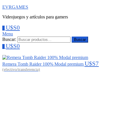
EVRGAMES
Videojuegos y artículos para gamers
U$S
0
0
Menu
Buscar:
Buscar
U$S
0
0
U$S
7
Remera Tomb Raider 100% Modal premium