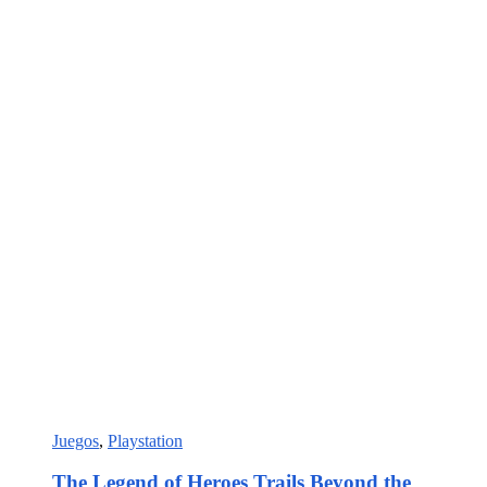
Juegos
,
Playstation
The Legend of Heroes Trails Beyond the