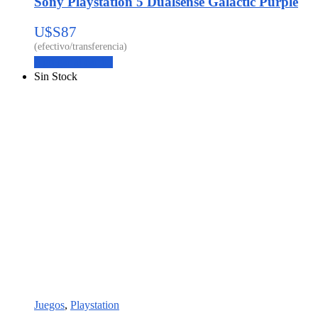
Sony Playstation 5 Dualsense Galactic Purple
U$S
87
Agregar al carrito
Sin Stock
Juegos
,
Playstation