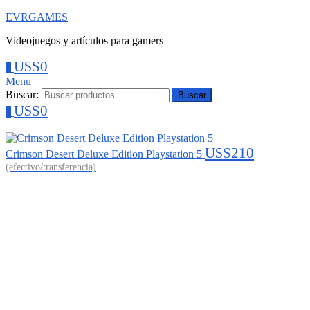
EVRGAMES
Videojuegos y artículos para gamers
U$S
0
0
Menu
Buscar:
Buscar
U$S
0
0
U$S
210
Crimson Desert Deluxe Edition Playstation 5