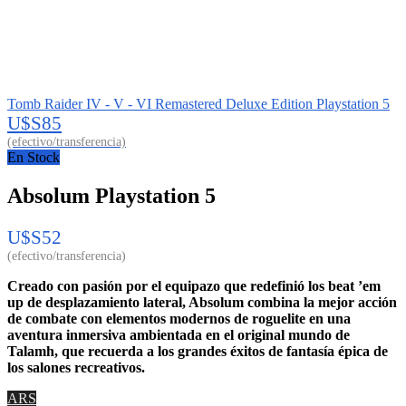
Tomb Raider IV - V - VI Remastered Deluxe Edition Playstation 5
U$S
85
En Stock
Absolum Playstation 5
U$S
52
Creado con pasión por el equipazo que redefinió los beat ’em
up de desplazamiento lateral, Absolum combina la mejor acción
de combate con elementos modernos de roguelite en una
aventura inmersiva ambientada en el original mundo de
Talamh, que recuerda a los grandes éxitos de fantasía épica de
los salones recreativos.
ARS