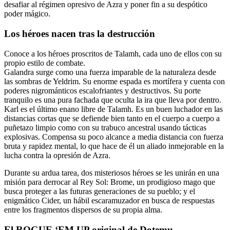
desafiar al régimen opresivo de Azra y poner fin a su despótico
poder mágico.
Los héroes nacen tras la destrucción
Conoce a los héroes proscritos de Talamh, cada uno de ellos con su
propio estilo de combate.
Galandra surge como una fuerza imparable de la naturaleza desde
las sombras de Yeldrim. Su enorme espada es mortífera y cuenta con
poderes nigrománticos escalofriantes y destructivos. Su porte
tranquilo es una pura fachada que oculta la ira que lleva por dentro.
Karl es el último enano libre de Talamh. Es un buen luchador en las
distancias cortas que se defiende bien tanto en el cuerpo a cuerpo a
puñetazo limpio como con su trabuco ancestral usando tácticas
explosivas. Compensa su poco alcance a media distancia con fuerza
bruta y rapidez mental, lo que hace de él un aliado inmejorable en la
lucha contra la opresión de Azra.
Durante su ardua tarea, dos misteriosos héroes se les unirán en una
misión para derrocar al Rey Sol: Brome, un prodigioso mago que
busca proteger a las futuras generaciones de su pueblo; y el
enigmático Cider, un hábil escaramuzador en busca de respuestas
entre los fragmentos dispersos de su propia alma.
El ROGUE ‘EM UP original de Dotemu