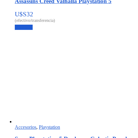
Assassins Creed Valhalla Playstation 5
U$S
32
Leer más
Accesorios
,
Playstation