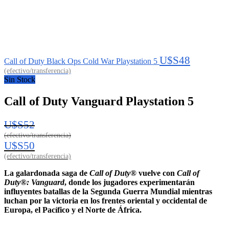
U$S
48
Call of Duty Black Ops Cold War Playstation 5
Sin Stock
Call of Duty Vanguard Playstation 5
U$S
52
El
U$S
50
precio
original
El
era:
La galardonada saga de
Call of Duty®
vuelve con
Call of
precio
U$S52.
Duty®: Vanguard
, donde los jugadores experimentarán
actual
influyentes batallas de la Segunda Guerra Mundial mientras
es:
luchan por la victoria en los frentes oriental y occidental de
U$S50.
Europa, el Pacífico y el Norte de África.