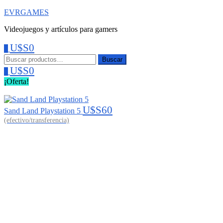
EVRGAMES
Videojuegos y artículos para gamers
U$S
0
0
Menu
Buscar:
Buscar
U$S
0
0
¡Oferta!
U$S
60
Sand Land Playstation 5