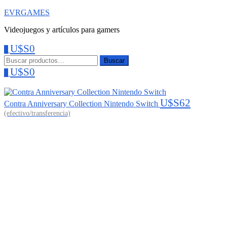
EVRGAMES
Videojuegos y artículos para gamers
U$S
0
0
Menu
Buscar:
Buscar
U$S
0
0
U$S
62
Contra Anniversary Collection Nintendo Switch