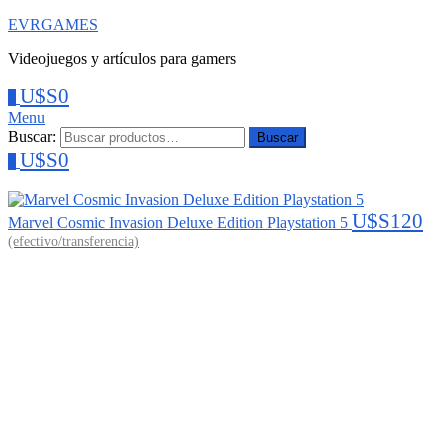
EVRGAMES
Videojuegos y artículos para gamers
U$S
0
0
Menu
Buscar:
Buscar
U$S
0
0
U$S
120
Marvel Cosmic Invasion Deluxe Edition Playstation 5