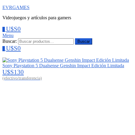
EVRGAMES
Videojuegos y artículos para gamers
U$S
0
0
Menu
Buscar:
Buscar
U$S
0
0
Sony Playstation 5 Dualsense Genshin Impact Edición Limitada
U$S
130