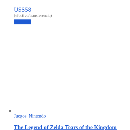
U$S
58
Leer más
Juegos
,
Nintendo
The Legend of Zelda Tears of the Kingdom