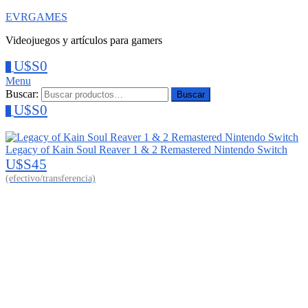
EVRGAMES
Videojuegos y artículos para gamers
U$S
0
0
Menu
Buscar:
Buscar
U$S
0
0
Legacy of Kain Soul Reaver 1 & 2 Remastered Nintendo Switch
U$S
45