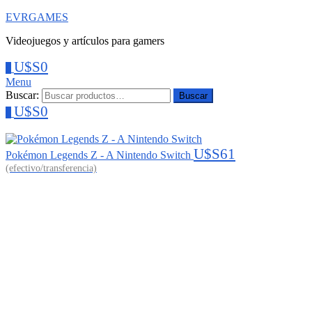
EVRGAMES
Videojuegos y artículos para gamers
U$S
0
0
Menu
Buscar:
Buscar
U$S
0
0
U$S
61
Pokémon Legends Z - A Nintendo Switch