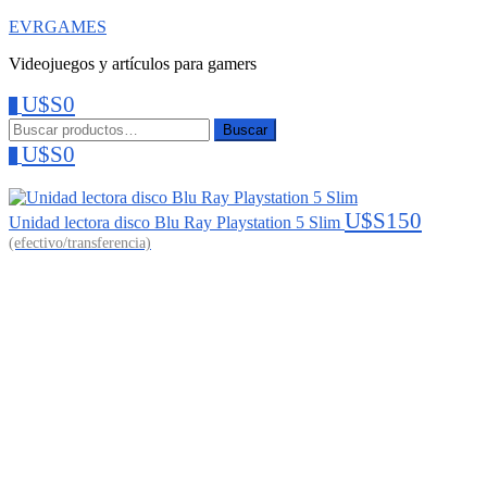
EVRGAMES
Videojuegos y artículos para gamers
U$S
0
0
Menu
Buscar:
Buscar
U$S
0
0
U$S
150
Unidad lectora disco Blu Ray Playstation 5 Slim