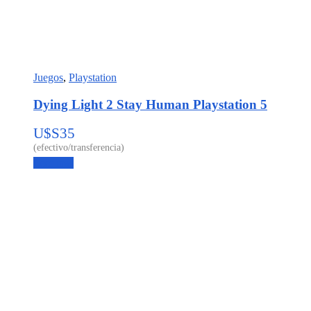
Juegos
,
Playstation
Dying Light 2 Stay Human Playstation 5
U$S
35
Leer más