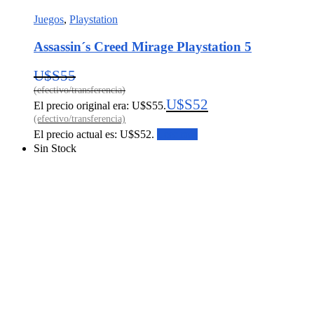
Juegos
,
Playstation
Assassin´s Creed Mirage Playstation 5
U$S
55
U$S
52
El precio original era: U$S55.
El precio actual es: U$S52.
Leer más
Sin Stock