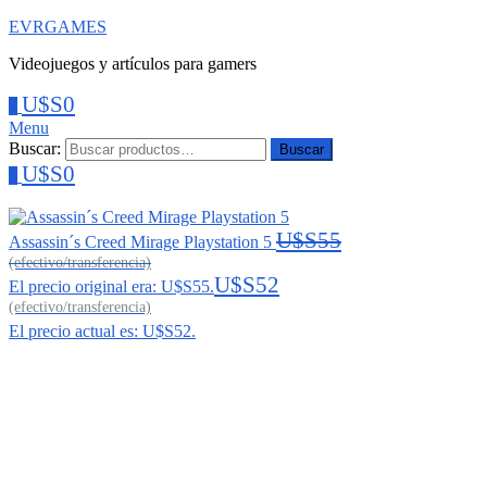
EVRGAMES
Videojuegos y artículos para gamers
U$S
0
0
Menu
Buscar:
Buscar
U$S
0
0
U$S
55
Assassin´s Creed Mirage Playstation 5
U$S
52
El precio original era: U$S55.
El precio actual es: U$S52.