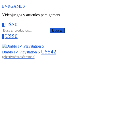
EVRGAMES
Videojuegos y artículos para gamers
U$S
0
0
Menu
Buscar:
Buscar
U$S
0
0
U$S
42
Diablo IV Playstation 5