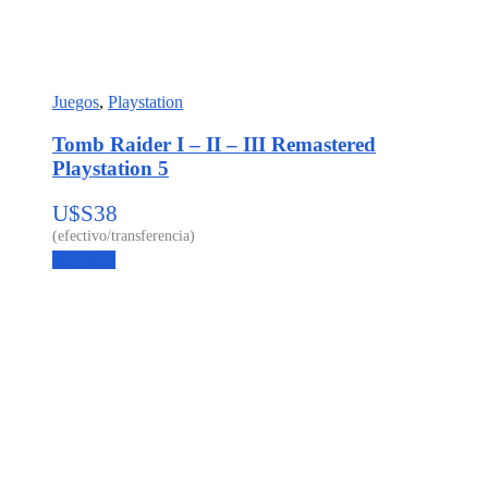
Juegos
,
Playstation
Tomb Raider I – II – III Remastered
Playstation 5
U$S
38
Leer más