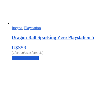
Juegos
,
Playstation
Dragon Ball Sparking Zero Playstation 5
U$S
59
Agregar al carrito