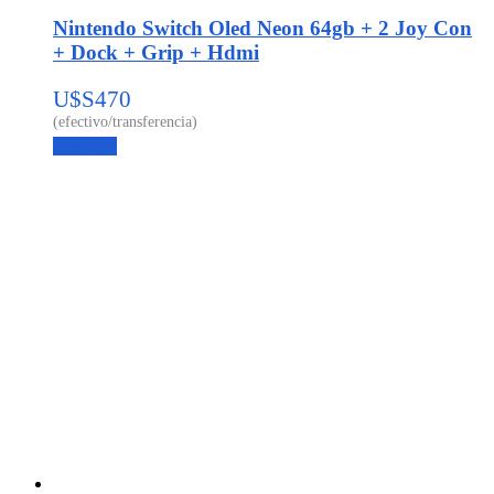
Nintendo Switch Oled Neon 64gb + 2 Joy Con
+ Dock + Grip + Hdmi
U$S
470
Leer más