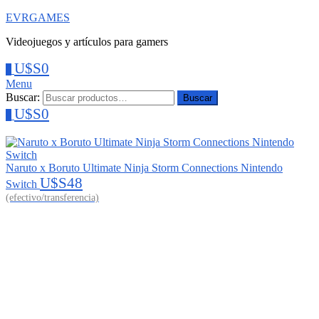
EVRGAMES
Videojuegos y artículos para gamers
U$S
0
0
Menu
Buscar:
Buscar
U$S
0
0
Naruto x Boruto Ultimate Ninja Storm Connections Nintendo
U$S
48
Switch