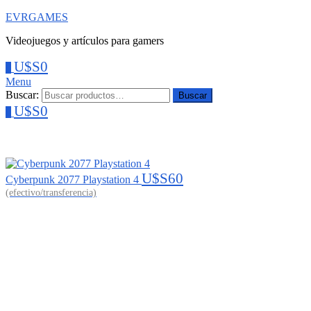
EVRGAMES
Videojuegos y artículos para gamers
U$S
0
0
Menu
Buscar:
Buscar
U$S
0
0
U$S
60
Cyberpunk 2077 Playstation 4