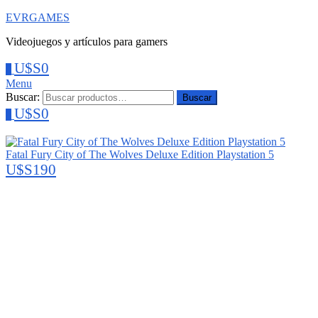
EVRGAMES
Videojuegos y artículos para gamers
U$S
0
0
Menu
Buscar:
Buscar
U$S
0
0
Fatal Fury City of The Wolves Deluxe Edition Playstation 5
U$S
190