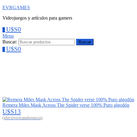
EVRGAMES
Videojuegos y artículos para gamers
U$S
0
0
Menu
Buscar:
Buscar
U$S
0
0
Remera Miles Mask Across The Spider verse 100% Puro algodón
U$S
13