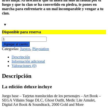
artes ninja. Al descubrir que tu aldea ha sido arrasada por el
fuego y que tu clan se ha convertido en piedra, te pones en
marcha para enfrentarte a un mal incomparable y vengar a tu
clan.
Disponible para reserva
Shinobi
2
Agregar al carrito
Art
Categorías:
Juegos
,
Playstation
of
Vengeance
Descripción
Deluxe
Información adicional
Edition
Valoraciones (0)
Playstation
5
Descripción
cantidad
La edición deluxe incluye
Juego base – Tarjetas translucidas de los personajes – Art Book –
SEGA Villains Stage DLC, Ghost Outfit, Medic Lite Amulet,
Digital Art Book & Soundtrack, 2000 Gold and More