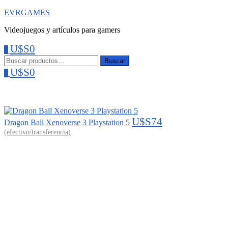
EVRGAMES
Videojuegos y artículos para gamers
U$S
0
0
Menu
Buscar:
Buscar
U$S
0
0
U$S
74
Dragon Ball Xenoverse 3 Playstation 5