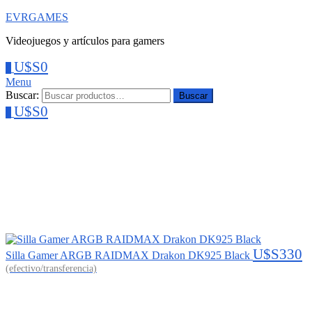
EVRGAMES
Videojuegos y artículos para gamers
U$S
0
0
Menu
Buscar:
Buscar
U$S
0
0
U$S
330
Silla Gamer ARGB RAIDMAX Drakon DK925 Black