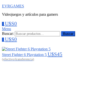
EVRGAMES
Videojuegos y artículos para gamers
U$S
0
0
Menu
Buscar:
Buscar
U$S
0
0
U$S
45
Street Fighter 6 Playstation 5