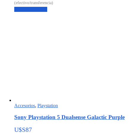
Agregar al carrito
Accesorios
,
Playstation
Sony Playstation 5 Dualsense Galactic Purple
U$S
87