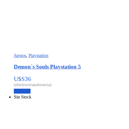
Juegos
,
Playstation
Demon´s Souls Playstation 5
U$S
36
Leer más
Sin Stock