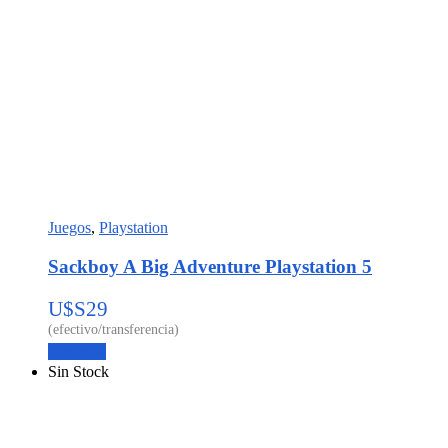
Juegos
,
Playstation
Sackboy A Big Adventure Playstation 5
U$S
29
Leer más
Sin Stock