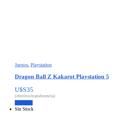
Juegos
,
Playstation
Dragon Ball Z Kakarot Playstation 5
U$S
35
Leer más
Sin Stock