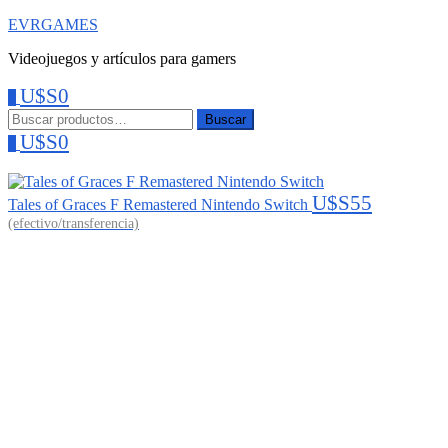
EVRGAMES
Videojuegos y artículos para gamers
U$S
0
0
Menu
Buscar:
Buscar
U$S
0
0
U$S
55
Tales of Graces F Remastered Nintendo Switch