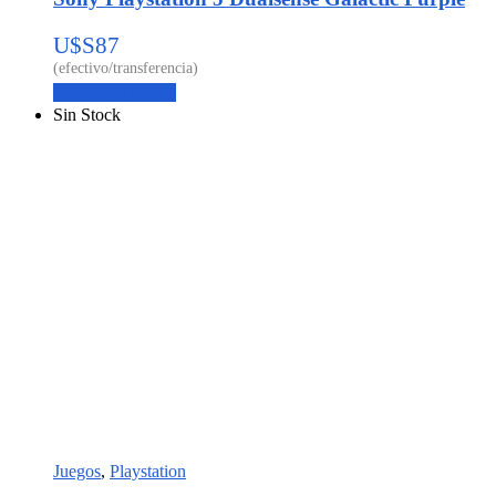
U$S
87
Agregar al carrito
Sin Stock
Juegos
,
Playstation