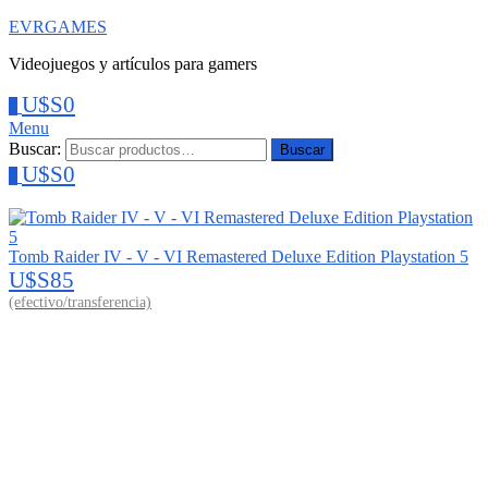
EVRGAMES
Videojuegos y artículos para gamers
U$S
0
0
Menu
Buscar:
Buscar
U$S
0
0
Tomb Raider IV - V - VI Remastered Deluxe Edition Playstation 5
U$S
85