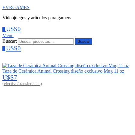
EVRGAMES
Videojuegos y artículos para gamers
U$S
0
0
Menu
Buscar:
Buscar
U$S
0
0
Taza de Cerámica Animal Crossing diseño exclusivo Mug 11 oz
U$S
7