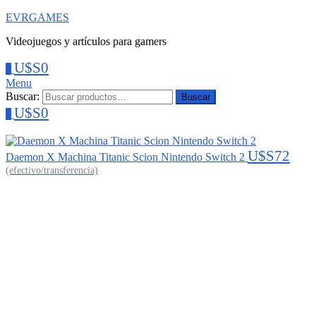
EVRGAMES
Videojuegos y artículos para gamers
U$S
0
0
Menu
Buscar:
Buscar
U$S
0
0
U$S
72
Daemon X Machina Titanic Scion Nintendo Switch 2