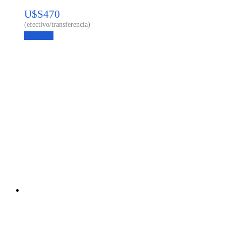
U$S
470
Leer más