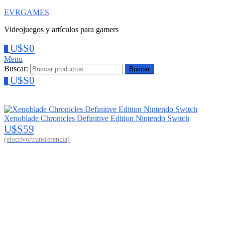
EVRGAMES
Videojuegos y artículos para gamers
U$S
0
0
Menu
Buscar:
Buscar
U$S
0
0
Xenoblade Chronicles Definitive Edition Nintendo Switch
U$S
59