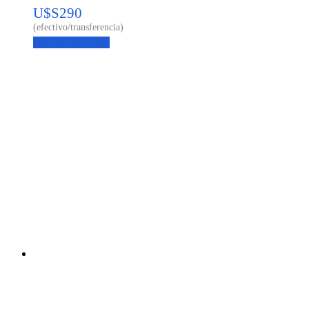
U$S
290
Agregar al carrito