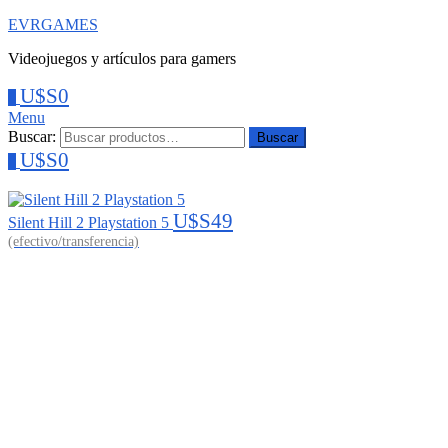
EVRGAMES
Videojuegos y artículos para gamers
U$S
0
0
Menu
Buscar:
Buscar
U$S
0
0
U$S
49
Silent Hill 2 Playstation 5