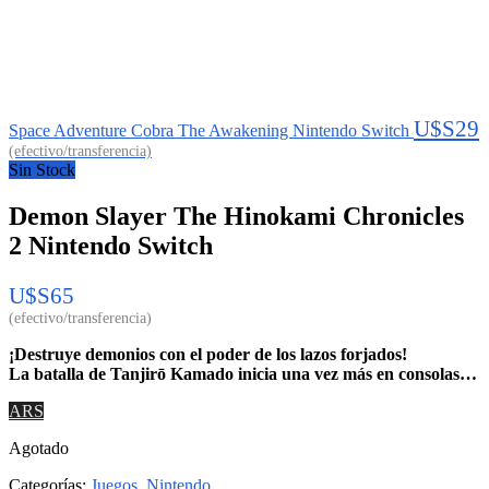
U$S
29
Space Adventure Cobra The Awakening Nintendo Switch
Sin Stock
Demon Slayer The Hinokami Chronicles
2 Nintendo Switch
U$S
65
¡Destruye demonios con el poder de los lazos forjados!
La batalla de Tanjirō Kamado inicia una vez más en consolas…
ARS
Agotado
Categorías:
Juegos
,
Nintendo