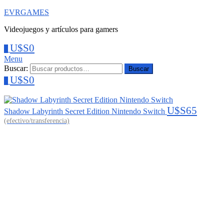
EVRGAMES
Videojuegos y artículos para gamers
U$S
0
0
Menu
Buscar:
Buscar
U$S
0
0
U$S
65
Shadow Labyrinth Secret Edition Nintendo Switch