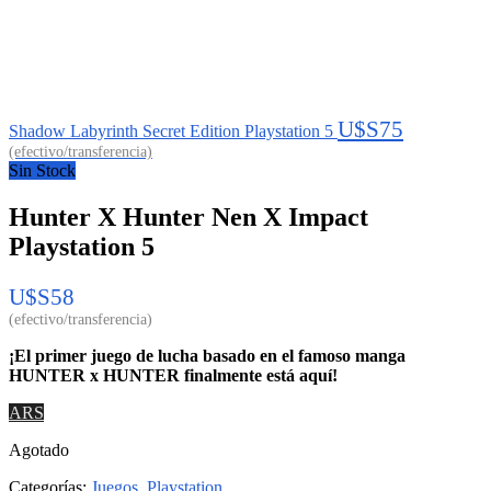
U$S
75
Shadow Labyrinth Secret Edition Playstation 5
Sin Stock
Hunter X Hunter Nen X Impact
Playstation 5
U$S
58
¡El primer juego de lucha basado en el famoso manga
HUNTER x HUNTER finalmente está aquí!
ARS
Agotado
Categorías:
Juegos
,
Playstation