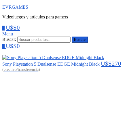
EVRGAMES
Videojuegos y artículos para gamers
U$S
0
0
Menu
Buscar:
Buscar
U$S
0
0
U$S
270
Sony Playstation 5 Dualsense EDGE Midnight Black