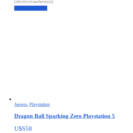
Agregar al carrito
Juegos
,
Playstation
Dragon Ball Sparking Zero Playstation 5
U$S
58