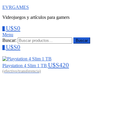
EVRGAMES
Videojuegos y artículos para gamers
U$S
0
0
Menu
Buscar:
Buscar
U$S
0
0
U$S
420
Playstation 4 Slim 1 TB