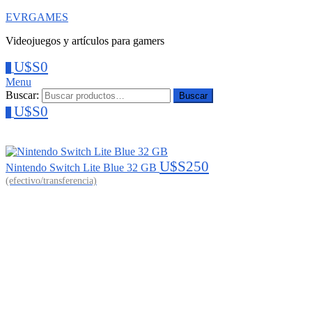
EVRGAMES
Videojuegos y artículos para gamers
U$S
0
0
Menu
Buscar:
Buscar
U$S
0
0
U$S
250
Nintendo Switch Lite Blue 32 GB