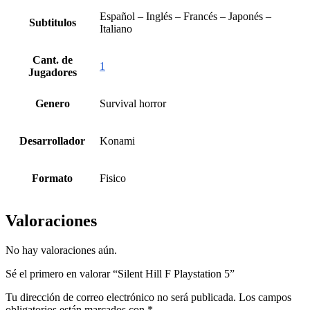
Español – Inglés – Francés – Japonés –
Subtitulos
Italiano
Cant. de
1
Jugadores
Genero
Survival horror
Desarrollador
Konami
Formato
Fisico
Valoraciones
No hay valoraciones aún.
Sé el primero en valorar “Silent Hill F Playstation 5”
Tu dirección de correo electrónico no será publicada.
Los campos
obligatorios están marcados con
*