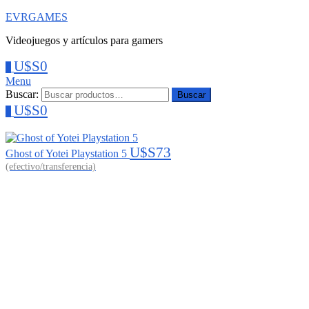
EVRGAMES
Videojuegos y artículos para gamers
U$S
0
0
Menu
Buscar:
Buscar
U$S
0
0
U$S
73
Ghost of Yotei Playstation 5