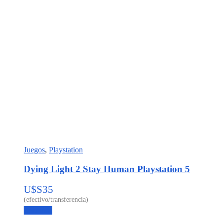
Juegos
,
Playstation
Dying Light 2 Stay Human Playstation 5
U$S
35
Leer más