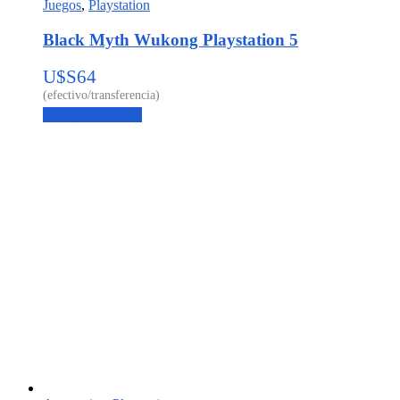
Juegos
,
Playstation
Black Myth Wukong Playstation 5
U$S
64
Agregar al carrito