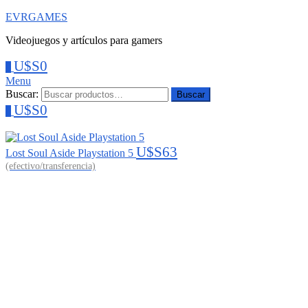
EVRGAMES
Videojuegos y artículos para gamers
U$S
0
0
Menu
Buscar:
Buscar
U$S
0
0
U$S
63
Lost Soul Aside Playstation 5