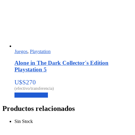
Juegos
,
Playstation
Alone in The Dark Collector´s Edition
Playstation 5
U$S
270
Agregar al carrito
Productos relacionados
Sin Stock