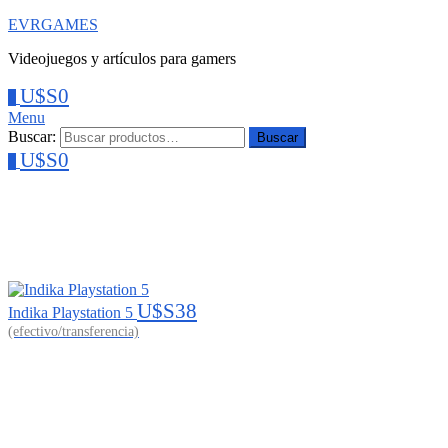
EVRGAMES
Videojuegos y artículos para gamers
U$S
0
0
Menu
Buscar:
Buscar
U$S
0
0
U$S
38
Indika Playstation 5