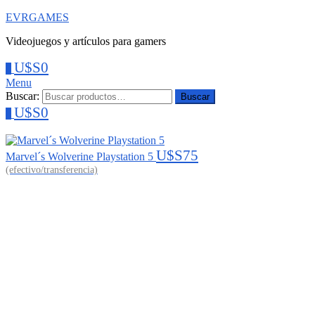
EVRGAMES
Videojuegos y artículos para gamers
U$S
0
0
Menu
Buscar:
Buscar
U$S
0
0
U$S
75
Marvel´s Wolverine Playstation 5