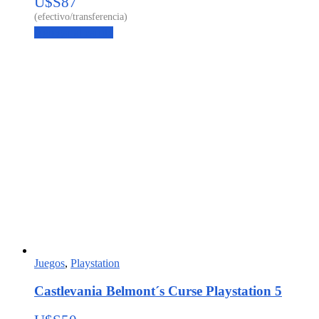
U$S
87
Agregar al carrito
Juegos
,
Playstation
Castlevania Belmont´s Curse Playstation 5