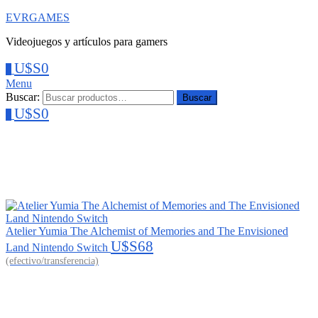
EVRGAMES
Videojuegos y artículos para gamers
U$S
0
0
Menu
Buscar:
Buscar
U$S
0
0
Atelier Yumia The Alchemist of Memories and The Envisioned
U$S
68
Land Nintendo Switch