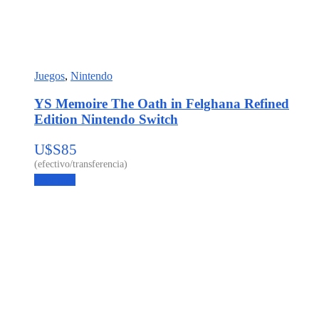
Juegos
,
Nintendo
YS Memoire The Oath in Felghana Refined
Edition Nintendo Switch
U$S
85
Leer más