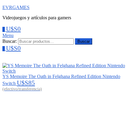
EVRGAMES
Videojuegos y artículos para gamers
U$S
0
0
Menu
Buscar:
Buscar
U$S
0
0
YS Memoire The Oath in Felghana Refined Edition Nintendo
U$S
85
Switch