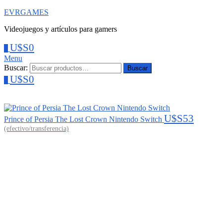
EVRGAMES
Videojuegos y artículos para gamers
U$S
0
0
Menu
Buscar:
Buscar
U$S
0
0
U$S
53
Prince of Persia The Lost Crown Nintendo Switch